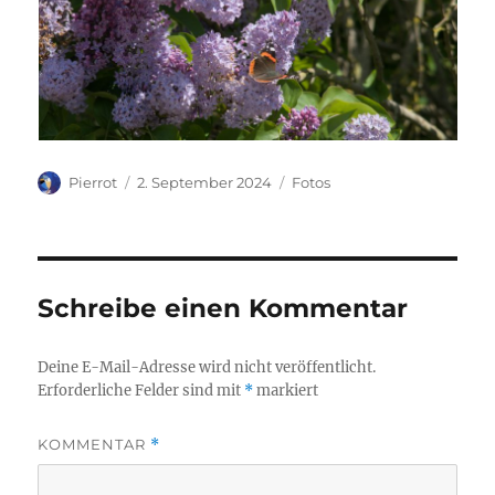
Autor
Veröffentlicht
Kategorien
Pierrot
2. September 2024
Fotos
am
Schreibe einen Kommentar
Deine E-Mail-Adresse wird nicht veröffentlicht.
Erforderliche Felder sind mit
*
markiert
KOMMENTAR
*