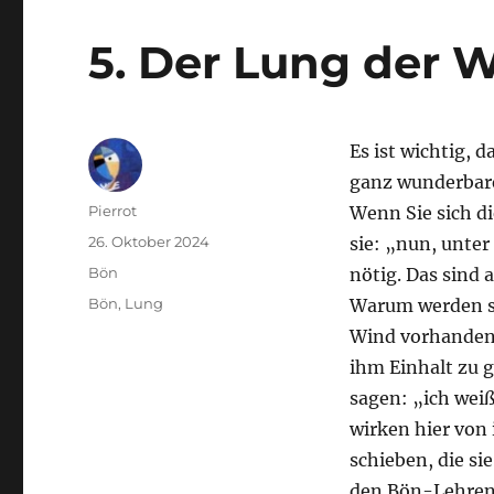
5. Der Lung der 
Es ist wichtig, 
ganz wunderbare
Autor
Pierrot
Wenn Sie sich di
Veröffentlicht
26. Oktober 2024
sie: „nun, unter
am
Kategorien
Bön
nötig. Das sind 
Schlagwörter
Bön
,
Lung
Warum werden si
Wind vorhanden i
ihm Einhalt zu 
sagen: „ich wei
wirken hier von 
schieben, die si
den Bön-Lehren 