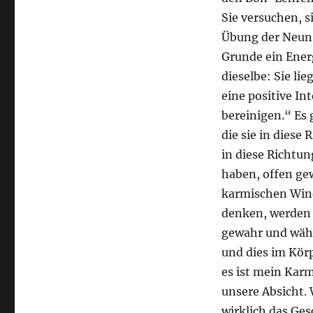
Sie versuchen, s
Übung der Neun 
Grunde ein Ener
dieselbe: Sie li
eine positive I
bereinigen.“ Es 
die sie in diese
in diese Richtun
haben, offen gew
karmischen Wind
denken, werden s
gewahr und wähl
und dies im Körp
es ist mein Kar
unsere Absicht.
wirklich das Ge