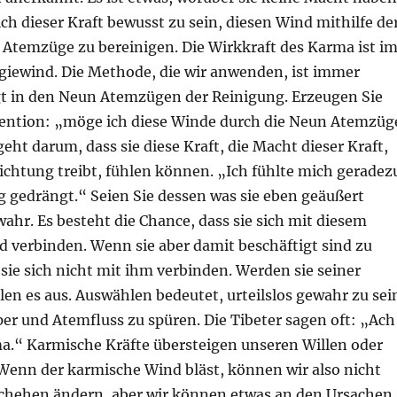
ich dieser Kraft bewusst zu sein, diesen Wind mithilfe de
Atemzüge zu bereinigen. Die Wirkkraft des Karma ist i
giewind. Die Methode, die wir anwenden, ist immer
egt in den Neun Atemzügen der Reinigung. Erzeugen Sie
ntention: „möge ich diese Winde durch die Neun Atemzüg
geht darum, dass sie diese Kraft, die Macht dieser Kraft,
 Richtung treibt, fühlen können. „Ich fühlte mich geradez
g gedrängt.“ Seien Sie dessen was sie eben geäußert
ahr. Es besteht die Chance, dass sie sich mit diesem
 verbinden. Wenn sie aber damit beschäftigt sind zu
ie sich nicht mit ihm verbinden. Werden sie seiner
en es aus. Auswählen bedeutet, urteilslos gewahr zu sei
er und Atemfluss zu spüren. Die Tibeter sagen oft: „Ach
ma.“ Karmische Kräfte übersteigen unseren Willen oder
 Wenn der karmische Wind bläst, können wir also nicht
schehen ändern, aber wir können etwas an den Ursachen