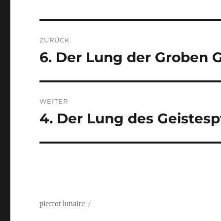
Beitragsnavigation
ZURÜCK
6. Der Lung der Groben 
Vorheriger
Beitrag:
WEITER
4. Der Lung des Geistesp
Nächster
Beitrag:
pierrot lunaire