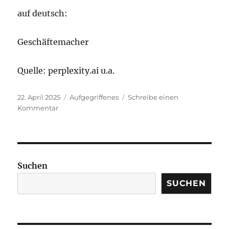
auf deutsch:
Geschäftemacher
Quelle: perplexity.ai u.a.
Veröffentlicht
Kategorien
22. April 2025
Aufgegriffenes
Schreibe einen
am
zu
Kommentar
Deal
maker
Suchen
SUCHEN